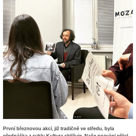
První březnovou akcí, již tradičně ve středu, byla
přednáška z cyklu Kultura sbližuje. Naše pozvání přijal