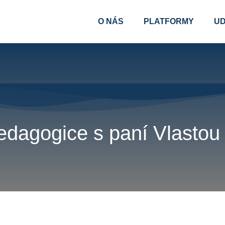
O NÁS
PLATFORMY
UD
edagogice s paní Vlastou 