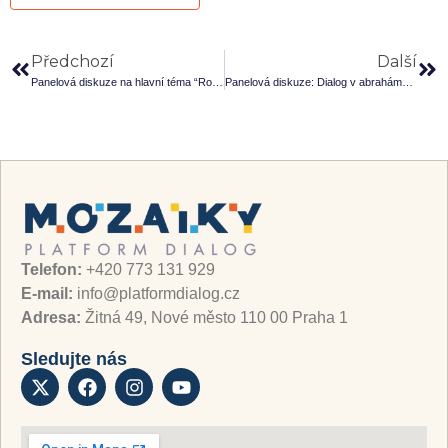
Předchozí
Další
Panelová diskuze na hlavní téma “Role médií při budování míru”
Panelová diskuze: Dialog v abrahámovských náboženstvích
Telefon:
+420 773 131 929
E-mail:
info@platformdialog.cz
Adresa:
Žitná 49, Nové město 110 00 Praha 1
Sledujte nás