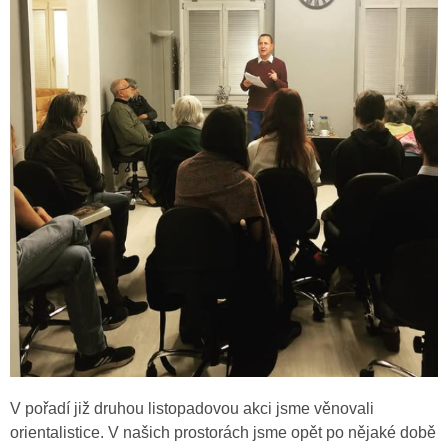
V pořadí již druhou listopadovou akci jsme věnovali
orientalistice. V našich prostorách jsme opět po nějaké době