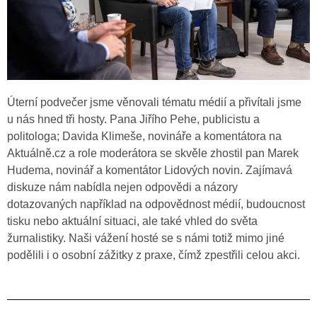
Úterní podvečer jsme věnovali tématu médií a přivítali jsme
u nás hned tři hosty. Pana Jiřího Pehe, publicistu a
politologa; Davida Klimeše, novináře a komentátora na
Aktuálně.cz a role moderátora se skvěle zhostil pan Marek
Hudema, novinář a komentátor Lidových novin. Zajímavá
diskuze nám nabídla nejen odpovědi a názory
dotazovaných například na odpovědnost médií, budoucnost
tisku nebo aktuální situaci, ale také vhled do světa
žurnalistiky. Naši vážení hosté se s námi totiž mimo jiné
podělili i o osobní zážitky z praxe, čímž zpestřili celou akci.