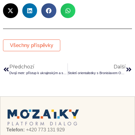
Všechny příspěvky
Předchozí
Další
Dvojí metr: přístup k ukrajinským a syrským uprchlíkům ve střední Evropě
Století orientalistiky s Bronislavem Ostřanským
Telefon:
+420 773 131 929