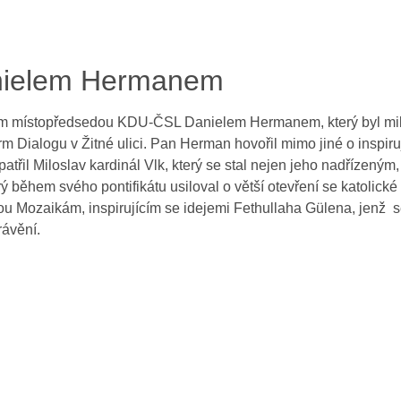
anielem Hermanem
em místopředsedou KDU-ČSL Danielem Hermanem, který byl milým
rm Dialogu v Žitné ulici. Pan Herman hovořil mimo jiné o inspir
patřil Miloslav kardinál Vlk, který se stal nejen jeho nadřízen
rý během svého pontifikátu usiloval o větší otevření se katolick
 Mozaikám, inspirujícím se idejemi Fethullaha Gülena, jenž s
ávění.