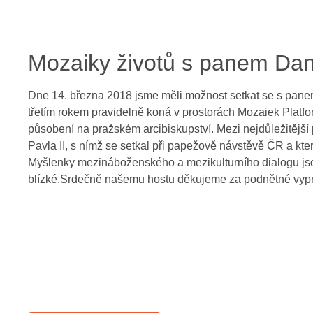
Mozaiky životů s panem D
Dne 14. března 2018 jsme měli možnost setkat se s pan
třetím rokem pravidelně koná v prostorách Mozaiek Platfo
působení na pražském arcibiskupství. Mezi nejdůležitější 
Pavla II, s nímž se setkal při papežově návstěvě ČR a kte
Myšlenky mezináboženského a mezikulturního dialogu jsou
blízké.Srdečně našemu hostu děkujeme za podnětné vypr