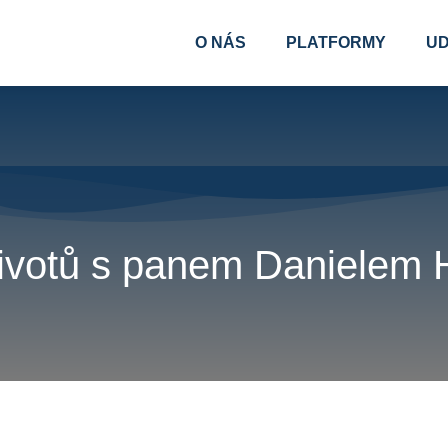
O NÁS
PLATFORMY
UD
životů s panem Danielem