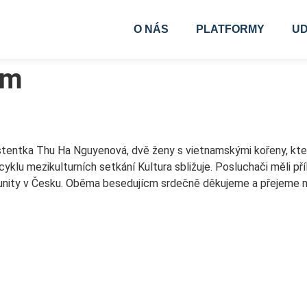
O NÁS
PLATFORMY
UD
am
tentka Thu Ha Nguyenová, dvě ženy s vietnamskými kořeny, kte
lu mezikulturních setkání Kultura sbližuje. Posluchači měli pří
unity v Česku. Oběma besedujícm srdečně děkujeme a přejeme mno