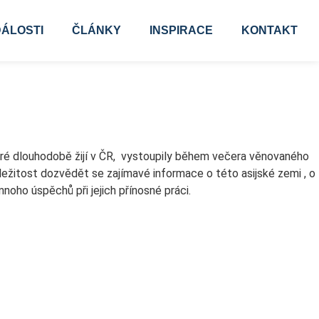
ÁLOSTI
ČLÁNKY
INSPIRACE
KONTAKT
ré dlouhodobě žijí v ČR, vystoupily během večera věnovaného
ležitost dozvědět se zajímavé informace o této asijské zemi , o
ho úspěchů při jejich přínosné práci.