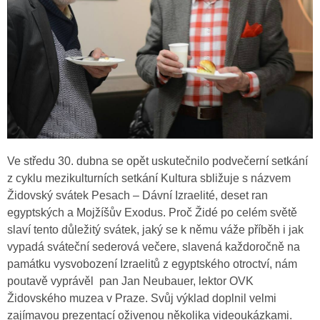
Ve středu 30. dubna se opět uskutečnilo podvečerní setkání
z cyklu mezikulturních setkání Kultura sbližuje s názvem
Židovský svátek Pesach – Dávní Izraelité, deset ran
egyptských a Mojžíšův Exodus. Proč Židé po celém světě
slaví tento důležitý svátek, jaký se k němu váže příběh i jak
vypadá sváteční sederová večere, slavená každoročně na
památku vysvobození Izraelitů z egyptského otroctví, nám
poutavě vyprávěl pan Jan Neubauer, lektor OVK
Židovského muzea v Praze. Svůj výklad doplnil velmi
zajímavou prezentací oživenou několika videoukázkami.