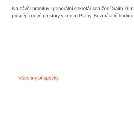
Na závěr promluvil generální sekretář sdružení Salih Yil
přispějí i nové prostory v centru Prahy. Bezmála tří hod
Všechny příspěvky