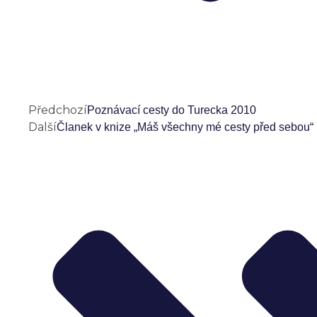
Předchozí
Poznávací cesty do Turecka 2010
Další
Članek v knize „Máš všechny mé cesty před sebou“