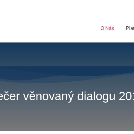
O Nás
Pla
ečer věnovaný dialogu 20