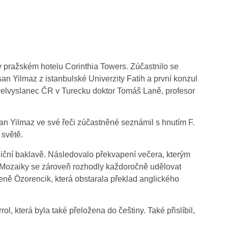
 pražském hotelu Corinthia Towers. Zúčastnilo se
hsan Yilmaz z istanbulské Univerzity Fatih a první konzul
velvyslanec ČR v Turecku doktor Tomáš Laně, profesor
an Yilmaz ve své řeči zúčastněné seznámil s hnutím F.
 světě.
adiční baklavě. Následovalo překvapení večera, kterým
k. Mozaiky se zároveň rozhodly každoročně udělovat
eně Özorencik, která obstarala překlad anglického
l, která byla také přeložena do češtiny. Také přislíbil,