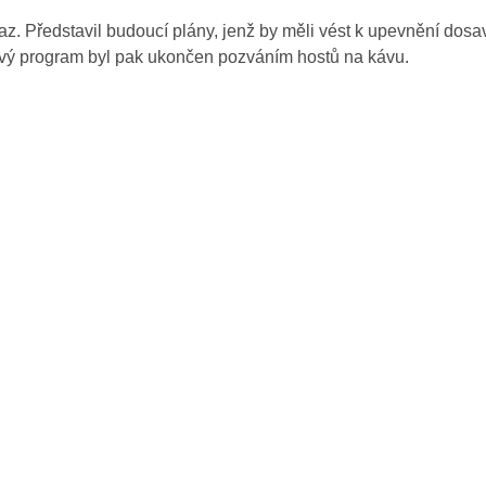
maz. Představil budoucí plány, jenž by měli vést k upevnění dos
inový program byl pak ukončen pozváním hostů na kávu.