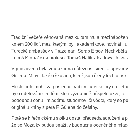
Tradiční večeře věnovaná mezikulturnímu a mezinábožensk
kolem 200 lidí, mezi kterými byli akademikové, novináři, um
Turecké ambasády v Praze paní Serap Ersoy. Nechyběla a
Luboš Kropáček a profesor Tomáš Halík z Karlovy Univerz
V proslovech byla zdůrazněna důležitost šíření a upevňov
Gülena. Mluvil také o školách, které jsou členy těchto usk
Hosté poté mohli za poslechu tradiční turecké hry na flét
bylo udělování cen těm, kteří významně přispěli rozvoji 
podobnou cenu i mladému studentovi či vědci, který se po
originálu knihy z pera F. Gülena do češtiny.
Poté se k řečnickému stolku dostal předseda sdružení a před
že se Mozaiky budou snažit v budoucnu oceněného mladé