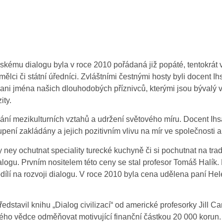
ému dialogu byla v roce 2010 pořádaná již popáté, tentokrát v
ělci či státní úředníci. Zvláštními čestnými hosty byli docent I
ni jména našich dlouhodobých příznivců, kterými jsou bývalý 
ity.
ání mezikulturních vztahů a udržení světového míru. Docent Ihs
upení zakládány a jejich pozitivním vlivu na mír ve společnosti a
ny ney ochutnat speciality turecké kuchyně či si pochutnat na tr
dialogu. Prvním nositelem této ceny se stal profesor Tomáš Halí
dílí na rozvoji dialogu. V roce 2010 byla cena udělena paní Hel
stavil knihu „Dialog civilizací“ od americké profesorky Jill Carro
ho vědce odměňovat motivující finanční částkou 20 000 korun.