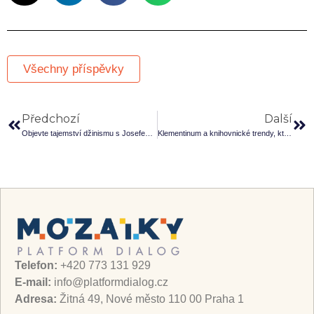
Všechny příspěvky
Předchozí
Další
Objevte tajemství džinismu s Josefem Bartoškem
Klementinum a knihovnické trendy, které hýbou světem knih s Tomášem Foltýnem.
Telefon:
+420 773 131 929
E-mail:
info@platformdialog.cz
Adresa:
Žitná 49, Nové město 110 00 Praha 1