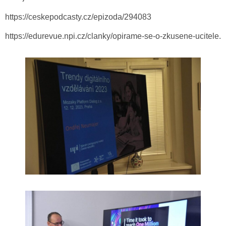
https://ceskepodcasty.cz/epizoda/294083
https://edurevue.npi.cz/clanky/opirame-se-o-zkusene-ucitele.