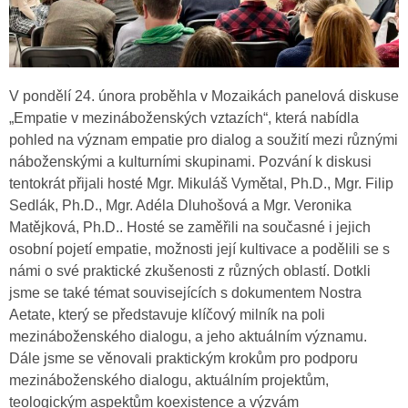
V pondělí 24. února proběhla v Mozaikách panelová diskuse
„Empatie v mezináboženských vztazích“, která nabídla
pohled na význam empatie pro dialog a soužití mezi různými
náboženskými a kulturními skupinami. Pozvání k diskusi
tentokrát přijali hosté Mgr. Mikuláš Vymětal, Ph.D., Mgr. Filip
Sedlák, Ph.D., Mgr. Adéla Dluhošová a Mgr. Veronika
Matějková, Ph.D.. Hosté se zaměřili na současné i jejich
osobní pojetí empatie, možnosti její kultivace a podělili se s
námi o své praktické zkušenosti z různých oblastí. Dotkli
jsme se také témat souvisejících s dokumentem Nostra
Aetate, který se představuje klíčový milník na poli
mezináboženského dialogu, a jeho aktuálním významu.
Dále jsme se věnovali praktickým krokům pro podporu
mezináboženského dialogu, aktuálním projektům,
teologickým aspektům koexistence a výzvám