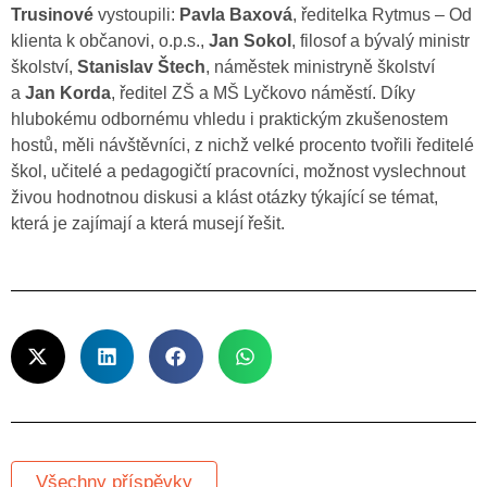
Trusinové
vystoupili:
Pavla Baxová
, ředitelka Rytmus – Od
klienta k občanovi, o.p.s.,
Jan Sokol
, filosof a bývalý ministr
školství,
Stanislav Štech
, náměstek ministryně školství
a
Jan Korda
, ředitel ZŠ a MŠ Lyčkovo náměstí. Díky
hlubokému odbornému vhledu i praktickým zkušenostem
hostů, měli návštěvníci, z nichž velké procento tvořili ředitelé
škol, učitelé a pedagogičtí pracovníci, možnost vyslechnout
živou hodnotnou diskusi a klást otázky týkající se témat,
která je zajímají a která musejí řešit.
Všechny příspěvky