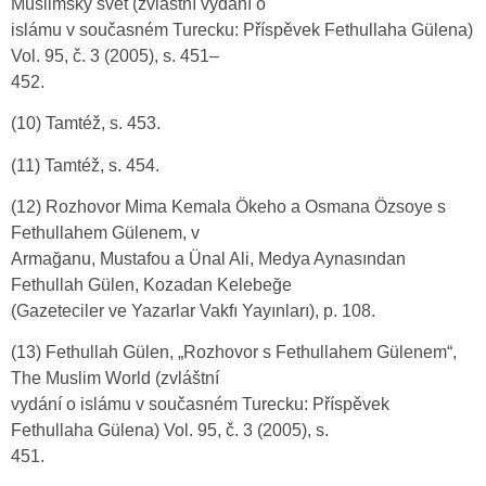
Muslimský svět (zvláštní vydání o
islámu v současném Turecku: Příspěvek Fethullaha Gülena)
Vol. 95, č. 3 (2005), s. 451–
452.
(10) Tamtéž, s. 453.
(11) Tamtéž, s. 454.
(12) Rozhovor Mima Kemala Ökeho a Osmana Özsoye s
Fethullahem Gülenem, v
Armağanu, Mustafou a Ünal Ali, Medya Aynasından
Fethullah Gülen, Kozadan Kelebeğe
(Gazeteciler ve Yazarlar Vakfı Yayınları), p. 108.
(13) Fethullah Gülen, „Rozhovor s Fethullahem Gülenem“,
The Muslim World (zvláštní
vydání o islámu v současném Turecku: Příspěvek
Fethullaha Gülena) Vol. 95, č. 3 (2005), s.
451.