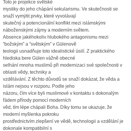
Toto je projekce světské
mystiky do jeho chápání sekularismu. Ve skutečnosti se
snaží vymýtit prvky, které vyvolávají
skutečný a potencionální konflikt mezi islámskými
náboženskými zájmy a moderním světem.
Absence jakéhokoliv hlubokého antagonismu mezi
“božským” a “světským” v Gülenově
teologii usnadňuje toto idealistické úsilí. Z praktického
hlediska bere Gülen vážně obecné
selhání mnoha muslimů při modernizaci své společnosti v
oblasti vědy, techniky a
vzdělávání. Z těchto důvodů se snaží dokázat, že věda a
islám nejsou v rozporu. Podle jeho
názoru, čím více byli muslimové v kontaktu s dokonalým
řádem přírody pomocí moderních
věd, tím lépe chápali Boha. Díky tomu se ukazuje, že
moderní myšlenka pokroku
prostřednictvím zlepšení ve vědě, technologii a vzdělání je
dokonale kompatibilní s