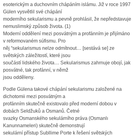
esoterickým a duchovním chápáním islámu. Již v roce 1997
Gülen vysvětlil své chápání
moderního sekularismu a pevně prohlásil, že nepředstavuje
nemuslimský způsob života. (1)
Moderní oddělení mezi posvátným a profánním je přijímáno
v reformovaném súfismu. Pro
něj “sekularismus nelze odmítnout… [sestává se] ze
světských záležitostí, které jsou
součástí lidského života… Sekularismus zahrnuje obojí, jak
posvátné, tak profánní, v němž
jsou odděleny.
Podle Gülena takové chápání sekularismu založené na
dichotomii mezi posvátným a
profánním skutečně existovalo před moderní dobou v
dobách Seldžuků a Osmanů. Četné
svazky Osmanského sekulárního práva (Osmanlı
Kanunnameleri) skutečně demonstrují
sekulární přístup Subllime Porte k řešení světských