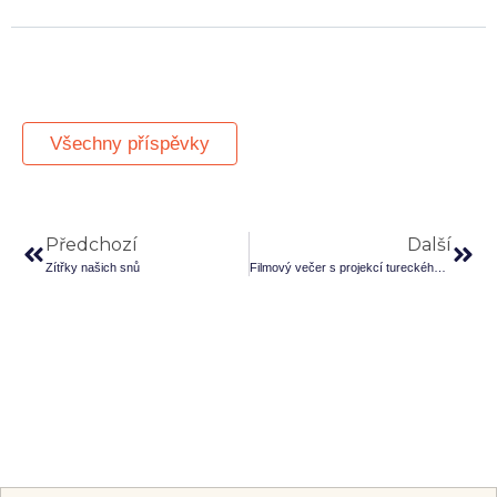
Všechny příspěvky
Předchozí
Další
Zítřky našich snů
Filmový večer s projekcí tureckého filmu Dárek do cely č.7