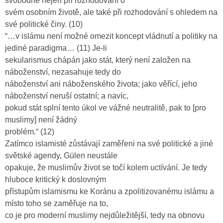
svobodné nejen při rozhodování o
svém osobním životě, ale také při rozhodování s ohledem na
své politické činy. (10)
“…v islámu není možné omezit koncept vládnutí a politiky na
jediné paradigma… (11) Je-li
sekularismus chápán jako stát, který není založen na
náboženství, nezasahuje tedy do
náboženství ani náboženského života; jako věřící, jeho
náboženství neruší ostatní; a navíc,
pokud stát splní tento úkol ve vážné neutralitě, pak to [pro
muslimy] není žádný
problém.“ (12)
Zatímco islamisté zůstávají zaměřeni na své politické a jiné
světské agendy, Gülen neustále
opakuje, že muslimův život se točí kolem uctívání. Je tedy
hluboce kritický k doslovným
přístupům islamismu ke Koránu a zpolitizovanému islámu a
místo toho se zaměřuje na to,
co je pro moderní muslimy nejdůležitější, tedy na obnovu