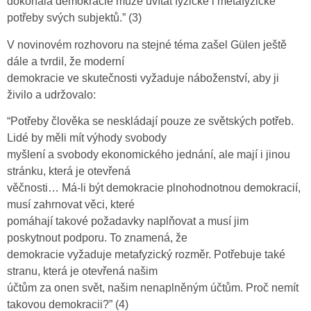
dokonalá demokracie může uvítat fyzické i metafyzické
potřeby svých subjektů.” (3)
V novinovém rozhovoru na stejné téma zašel Gülen ještě
dále a tvrdil, že moderní
demokracie ve skutečnosti vyžaduje náboženství, aby ji
živilo a udržovalo:
“Potřeby člověka se neskládají pouze ze světských potřeb.
Lidé by měli mít výhody svobody
myšlení a svobody ekonomického jednání, ale mají i jinou
stránku, která je otevřená
věčnosti… Má-li být demokracie plnohodnotnou demokracií,
musí zahrnovat věci, které
pomáhají takové požadavky naplňovat a musí jim
poskytnout podporu. To znamená, že
demokracie vyžaduje metafyzický rozměr. Potřebuje také
stranu, která je otevřená našim
účtům za onen svět, našim nenaplněným účtům. Proč nemít
takovou demokracii?” (4)