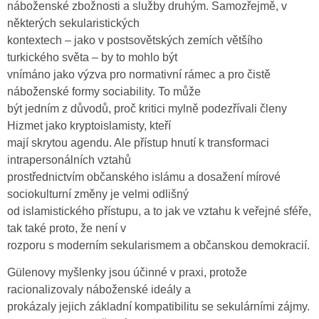
náboženské zbožnosti a služby druhým. Samozřejmě, v
některých sekularistických
kontextech – jako v postsovětských zemích většího
turkického světa – by to mohlo být
vnímáno jako výzva pro normativní rámec a pro čistě
náboženské formy sociability. To může
být jedním z důvodů, proč kritici mylně podezřívali členy
Hizmet jako kryptoislamisty, kteří
mají skrytou agendu. Ale přístup hnutí k transformaci
intrapersonálních vztahů
prostřednictvím občanského islámu a dosažení mírové
sociokulturní změny je velmi odlišný
od islamistického přístupu, a to jak ve vztahu k veřejné sféře,
tak také proto, že není v
rozporu s moderním sekularismem a občanskou demokracií.
Gülenovy myšlenky jsou účinné v praxi, protože
racionalizovaly náboženské ideály a
prokázaly jejich základní kompatibilitu se sekulárními zájmy.