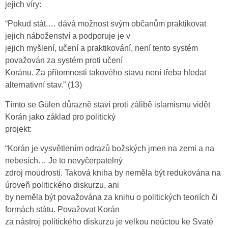
jejich víry:
“Pokud stát.… dává možnost svým občanům praktikovat
jejich náboženství a podporuje je v
jejich myšlení, učení a praktikování, není tento systém
považován za systém proti učení
Koránu. Za přítomnosti takového stavu není třeba hledat
alternativní stav.” (13)
Tímto se Gülen důrazně staví proti zálibě islamismu vidět
Korán jako základ pro politický
projekt:
“Korán je vysvětlením odrazů božských jmen na zemi a na
nebesích… Je to nevyčerpatelný
zdroj moudrosti. Taková kniha by neměla být redukována na
úroveň politického diskurzu, ani
by neměla být považována za knihu o politických teoriích či
formách státu. Považovat Korán
za nástroj politického diskurzu je velkou neúctou ke Svaté