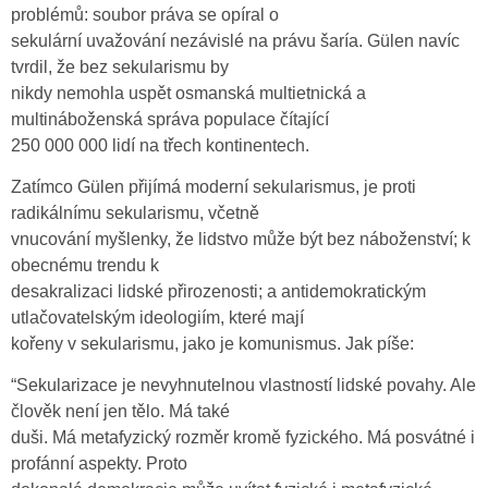
problémů: soubor práva se opíral o
sekulární uvažování nezávislé na právu šaría. Gülen navíc
tvrdil, že bez sekularismu by
nikdy nemohla uspět osmanská multietnická a
multináboženská správa populace čítající
250 000 000 lidí na třech kontinentech.
Zatímco Gülen přijímá moderní sekularismus, je proti
radikálnímu sekularismu, včetně
vnucování myšlenky, že lidstvo může být bez náboženství; k
obecnému trendu k
desakralizaci lidské přirozenosti; a antidemokratickým
utlačovatelským ideologiím, které mají
kořeny v sekularismu, jako je komunismus. Jak píše:
“Sekularizace je nevyhnutelnou vlastností lidské povahy. Ale
člověk není jen tělo. Má také
duši. Má metafyzický rozměr kromě fyzického. Má posvátné i
profánní aspekty. Proto