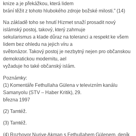
knize a je překážkou, která lidem
brání těžit z tohoto hlubokého zdroje božské milosti.” (14)
Na základě toho se hnutí Hizmet snaží prosadit nový
islámský postoj, takový, který zahrnuje
sekularismus a klade důraz na toleranci a respekt ke všem
lidem bez ohledu na jejich víru a
světonázor. Takový postoj je nezbytný nejen pro občanskou
demokratickou modernitu, ael
vyžaduje ho také občanský islám.
Poznámky:
(1) Komentáře Fethullaha Gülena v televizním kanálu
Samanyolu (STV – Haber Kritik), 29.
března 1997
(2) Tamtéž.
(3) Tamtéž.
(4) Rozhovor Nuriye Akman s Fethullahem Gülenem, deník