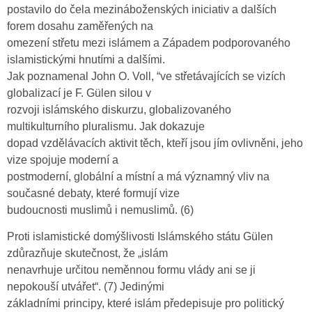
postavilo do čela mezináboženských iniciativ a dalších
forem dosahu zaměřených na
omezení střetu mezi islámem a Západem podporovaného
islamistickými hnutími a dalšími.
Jak poznamenal John O. Voll, “ve střetávajících se vizích
globalizací je F. Gülen silou v
rozvoji islámského diskurzu, globalizovaného
multikulturního pluralismu. Jak dokazuje
dopad vzdělávacích aktivit těch, kteří jsou jím ovlivněni, jeho
vize spojuje moderní a
postmoderní, globální a místní a má významný vliv na
současné debaty, které formují vize
budoucnosti muslimů i nemuslimů. (6)
Proti islamistické domýšlivosti Islámského státu Gülen
zdůrazňuje skutečnost, že „islám
nenavrhuje určitou neměnnou formu vlády ani se ji
nepokouší utvářet“. (7) Jedinými
základními principy, které islám předepisuje pro politický