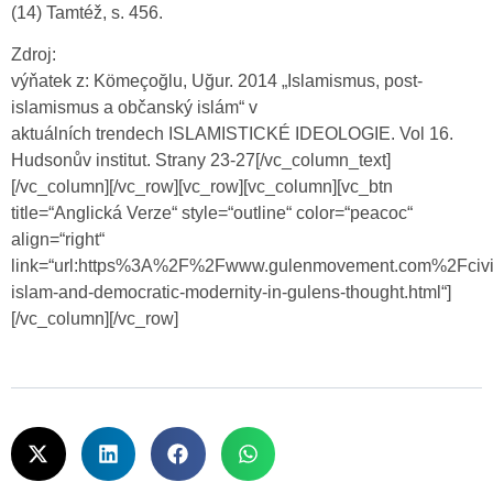
(14) Tamtéž, s. 456.
Zdroj:
výňatek z: Kömeçoğlu, Uğur. 2014 „Islamismus, post-
islamismus a občanský islám“ v
aktuálních trendech ISLAMISTICKÉ IDEOLOGIE. Vol 16.
Hudsonův institut. Strany 23-27[/vc_column_text]
[/vc_column][/vc_row][vc_row][vc_column][vc_btn
title=“Anglická Verze“ style=“outline“ color=“peacoc“
align=“right“
link=“url:https%3A%2F%2Fwww.gulenmovement.com%2Fcivi
islam-and-democratic-modernity-in-gulens-thought.html“]
[/vc_column][/vc_row]