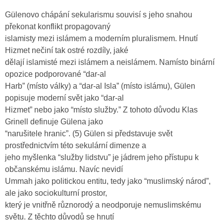
Gülenovo chápání sekularismu souvisí s jeho snahou
překonat konflikt propagovaný
islamisty mezi islámem a moderním pluralismem. Hnutí
Hizmet nečiní tak ostré rozdíly, jaké
dělají islamisté mezi islámem a neislámem. Namísto binární
opozice podporované “dar-al
Harb” (místo války) a “dar-al Isla” (místo islámu), Gülen
popisuje moderní svět jako “dar-al
Hizmet” nebo jako “místo služby.” Z tohoto důvodu Klas
Grinell definuje Gülena jako
“narušitele hranic”. (5) Gülen si představuje svět
prostřednictvím této sekulární dimenze a
jeho myšlenka “služby lidstvu” je jádrem jeho přístupu k
občanskému islámu. Navíc nevidí
Ummah jako politickou entitu, tedy jako “muslimský národ”,
ale jako sociokulturní prostor,
který je vnitřně různorodý a neodporuje nemuslimskému
světu. Z těchto důvodů se hnutí