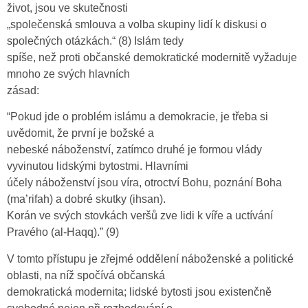
život, jsou ve skutečnosti
„společenská smlouva a volba skupiny lidí k diskusi o
společných otázkách.“ (8) Islám tedy
spíše, než proti občanské demokratické modernitě vyžaduje
mnoho ze svých hlavních
zásad:
“Pokud jde o problém islámu a demokracie, je třeba si
uvědomit, že první je božské a
nebeské náboženství, zatímco druhé je formou vlády
vyvinutou lidskými bytostmi. Hlavními
účely náboženství jsou víra, otroctví Bohu, poznání Boha
(ma’rifah) a dobré skutky (ihsan).
Korán ve svých stovkách veršů zve lidi k víře a uctívání
Pravého (al-Haqq).” (9)
V tomto přístupu je zřejmé oddělení náboženské a politické
oblasti, na níž spočívá občanská
demokratická modernita; lidské bytosti jsou existenčně