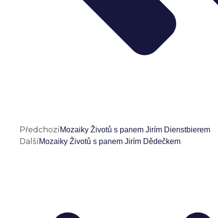
Předchozí
Mozaiky Životů s panem Jirím Dienstbierem
Další
Mozaiky Životů s panem Jirím Dědečkem