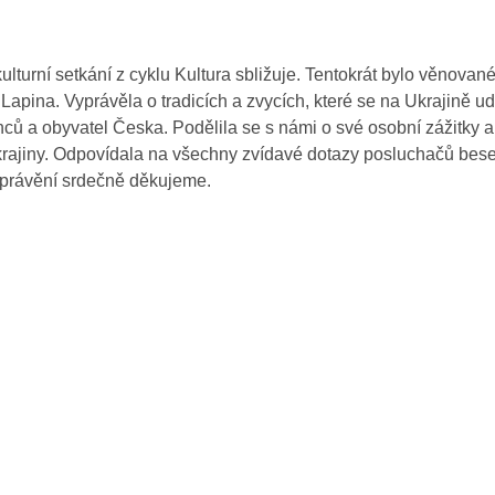
ulturní setkání z cyklu Kultura sbližuje. Tentokrát bylo věnovan
Lapina. Vyprávěla o tradicích a zvycích, které se na Ukrajině ud
inců a obyvatel Česka. Podělila se s námi o své osobní zážitky a
 Ukrajiny. Odpovídala na všechny zvídavé dotazy posluchačů besed
vyprávění srdečně děkujeme.