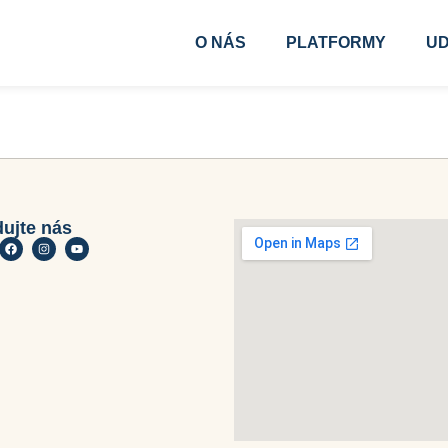
O NÁS
PLATFORMY
UD
dujte nás