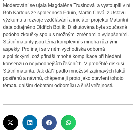
Moderování se ujala Magdaléna Trusinová a vystoupili v ní
Bob Kartous ze společnosti Eduin, Martin Chvál z Ústavu
výzkumu a rozvoje vzdělávání a iniciátor projektu Maturitní
data odtajněno Oldřich Botlík. Diskutována byla současná
podoba zkoušky spolu s možnými změnami a vylepšeními.
Státní maturity jsou téma komplexní s mnoha různými
aspekty. Prolínají se v něm východiska odborná
s politickými, což přináší mnohé komplikace při hledání
konsenzu o nejvhodnějších řešeních. V proběhlé diskusi
Státní maturita. Jak dál? padlo množství zajímavých faktů,
postřehů a návrhů, chápeme ji proto jako otevření tohoto
tématu dalším debatám odborníků a širší veřejnosti.