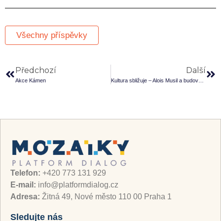
Všechny příspěvky
Předchozí
Další
Akce Kámen
Kultura sbližuje – Alois Musil a budování československé orientalistiky po roce 1918
Telefon:
+420 773 131 929
E-mail:
info@platformdialog.cz
Adresa:
Žitná 49, Nové město 110 00 Praha 1
Sledujte nás